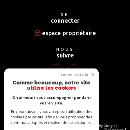
SE
connecter
espace propriétaire
NOUS
suivre
On en reste là
Comme beaucoup, notre site
utilise les cookies
NOUS
adhérons
On aimerait vous accompagner pendant
votre visite.
En poursuivant, vous acceptez l'utilisation des
cookies par ce site, afin de vous proposer des
contenus adaptés et réaliser des statistiques !
© 2026 | Tous droits réservés | Traduction powered by Google |
Nos honoraires
Plan du site
Mentions légales
Admin
Partenaires