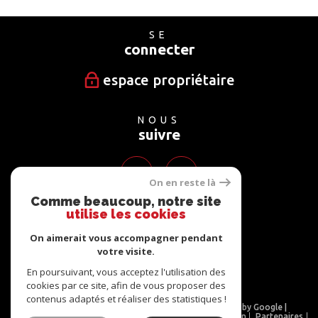
SE
connecter
espace propriétaire
NOUS
suivre
On en reste là
Comme beaucoup, notre site
utilise les cookies
NOUS
adhérons
On aimerait vous accompagner pendant
votre visite.
En poursuivant, vous acceptez l'utilisation des
cookies par ce site, afin de vous proposer des
contenus adaptés et réaliser des statistiques !
© 2026 | Tous droits réservés | Traduction powered by Google |
Nos honoraires
Plan du site
Mentions légales
Admin
Partenaires