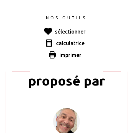
NOS OUTILS
sélectionner
calculatrice
Ce bien vous
imprimer
est
proposé par