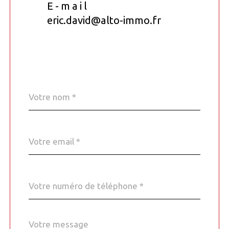
E-mail
eric.david@alto-immo.fr
Nom
Fieldset
*
par
défaut
email
*
Téléphone
*
Message
Fieldset