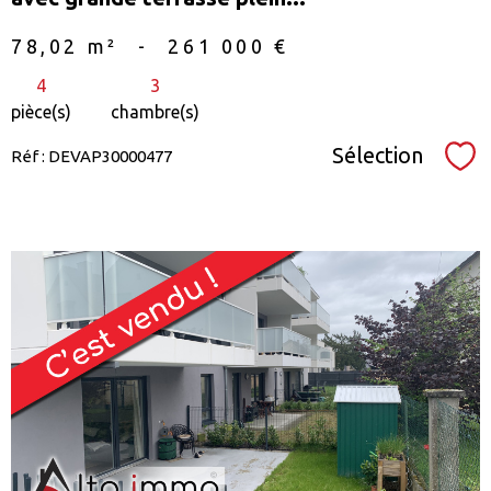
78,02 m²
-
261 000 €
4
3
pièce(s)
chambre(s)
Sélection
Réf : DEVAP30000477
Sél
voir le
bien