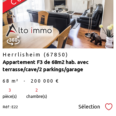
voir le
bien
Herrlisheim (67850)
Appartement F3 de 68m2 hab. avec
terrasse/cave/2 parkings/garage
68 m²
-
200 000 €
3
2
pièce(s)
chambre(s)
Sélection
Réf : E22
Sél