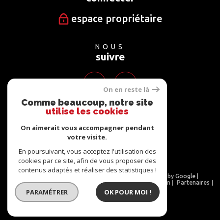
espace propriétaire
NOUS
suivre
On en reste là
Comme beaucoup, notre site
utilise les cookies
NOUS
adhérons
On aimerait vous accompagner pendant
votre visite.
En poursuivant, vous acceptez l'utilisation des
cookies par ce site, afin de vous proposer des
contenus adaptés et réaliser des statistiques !
© 2026 | Tous droits réservés | Traduction powered by Google |
Nos honoraires
Plan du site
Mentions légales
Admin
Partenaires
Politique RGPD
Cookies
PARAMÉTRER
OK POUR MOI !