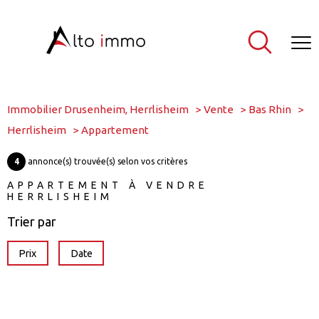
Immobilier Drusenheim, Herrlisheim
Vente
Bas Rhin
Herrlisheim
Appartement
4
annonce(s) trouvée(s) selon vos critères
APPARTEMENT À VENDRE
HERRLISHEIM
Trier par
Prix
Date