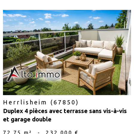
voir le
bien
Herrlisheim (67850)
Duplex 4 pièces avec terrasse sans vis-à-vis
et garage double
72,75 m²
-
232 000 €