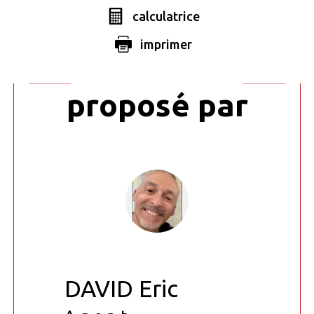
calculatrice
Ce bien vous
imprimer
est
proposé par
DAVID Eric