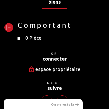
biens
Comportant
0 Pièce
SE
connecter
espace propriétaire
NOUS
suivre
On en reste là