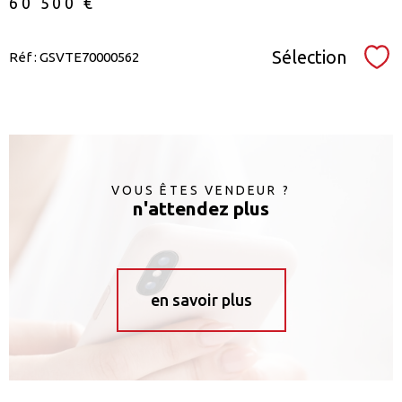
60 500 €
Sélection
Réf : GSVTE70000562
Sél
VOUS ÊTES VENDEUR ?
n'attendez plus
en savoir plus