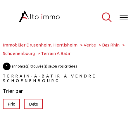
Immobilier Drusenheim, Herrlisheim
Vente
Bas Rhin
Schoenenbourg
Terrain A Batir
1
annonce(s) trouvée(s) selon vos critères
TERRAIN-A-BATIR À VENDRE
SCHOENENBOURG
Trier par
Prix
Date