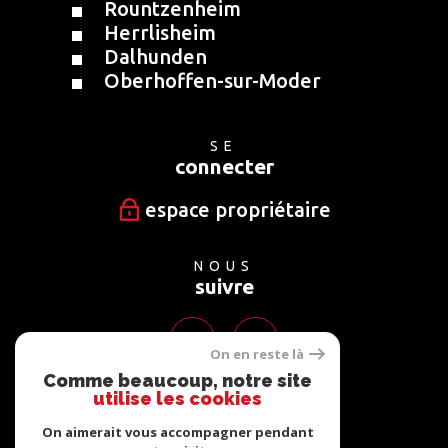
Rountzenheim
Herrlisheim
Dalhunden
Oberhoffen-sur-Moder
SE
connecter
espace propriétaire
NOUS
suivre
On en reste là
Comme beaucoup, notre site
utilise les cookies
NOUS
adhérons
On aimerait vous accompagner pendant