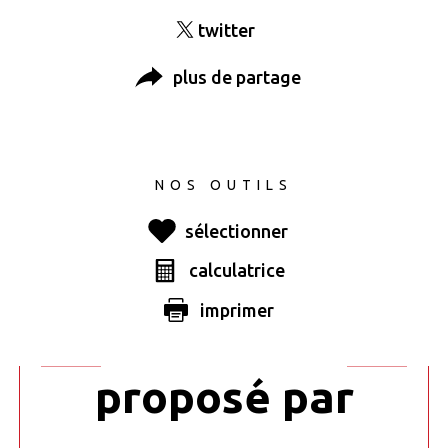
twitter
plus de partage
NOS OUTILS
sélectionner
calculatrice
Ce bien vous
imprimer
est
proposé par