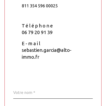
811 354 596 00025
Téléphone
06 79 20 91 39
E-mail
sebastien.garcia@alto-
immo.fr
Nom
Fieldset
*
par
défaut