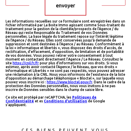
envoyer
Les informations recueillies sur ce formulaire sont enregistrées dans un
fichier informatisé par La Boite Immo agissant comme Sous-traitant du
traitement pour la gestion de la clientèle/prospects de l'Agence / du
Réseau qui reste Responsable du Traitement de vos Données
personnelles. La base légale du traitement repose sur l'intérêt légitime
de l'Agence / du Réseau. Elles sont conservées jusqu'à demande de
suppression et sont destinées à l'Agence / au Réseau. Conformément à
la loi « informatique et libertés », vous disposez des droits d’accès, de
rectification, d’effacement, d’opposition, de limitation et de portabilité
de vos données. Vous pouvez retirer votre consentement à tout
moment en contactant directement l’Agence / Le Réseau. Consultez le
site
https://cnil.fr/fr
pour plus d’informations sur vos droits. Si vous
estimez, après avoir contacté l'Agence / le Réseau, que vos droits «
Informatique et Libertés » ne sont pas respectés, vous pouvez adresser
une réclamation à la CNIL. Nous vous informons de l’existence de la liste
d'opposition au démarchage téléphonique « Bloctel », sur laquelle vous
pouvez vous inscrire ici :
https://www.bloctel.gouv.fr
. Dans le cadre de la
protection des Données personnelles, nous vous invitons à ne pas
inscrire de Données sensibles dans le champ de saisie libre.
Ce site est protégé par reCAPTCHA, les
Politiques de
Confidentialité
et es
Conditions d'utilisation
de Google
s'appliquent.
CES BIENS PEUVENT VOUS