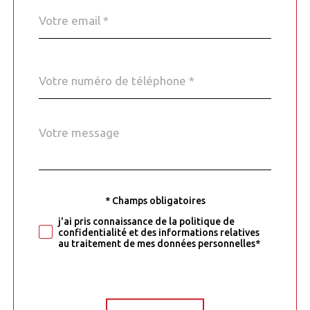
email
*
Téléphone
*
Message
Fieldset
*
par
défaut
* Champs obligatoires
Validation
j'ai pris connaissance de la politique de
confidentialité et des informations relatives
au traitement de mes données personnelles*
Validation