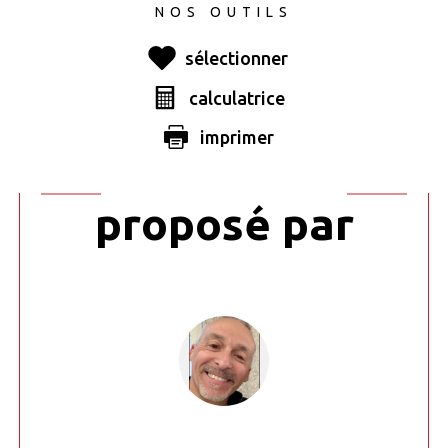
NOS OUTILS
sélectionner
calculatrice
Ce bien vous
imprimer
est
proposé par