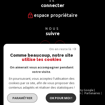
SE
connecter
espace propriétaire
NOUS
suivre
On en reste là
Comme beaucoup, notre site
utilise les cookies
NOUS
adhérons
On aimerait vous accompagner pendant
votre visite.
En poursuivant, vous acceptez l'utilisation des
cookies par ce site, afin de vous proposer des
contenus adaptés et réaliser des statistiques !
© 2026 | Tous droits réservés | Traduction powered by Google |
Nos honoraires
Plan du site
Mentions légales
Admin
Partenaires
Politique RGPD
Cookies
PARAMÉTRER
OK POUR MOI !