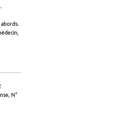
.
x abords.
médecin,
2
nse, N°