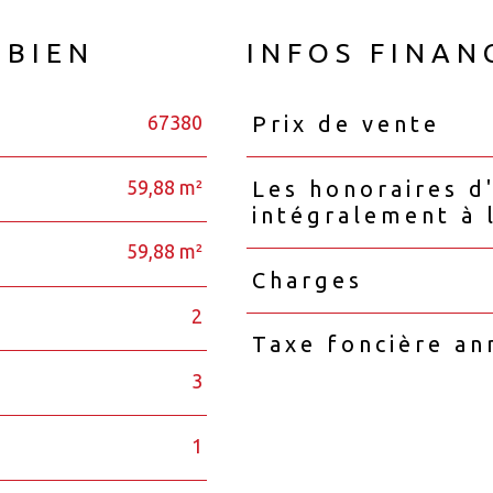
 BIEN
INFOS FINAN
67380
Prix de vente
Caractéristiques
Valeurs
59,88 m²
Les honoraires d
intégralement à 
59,88 m²
Charges
2
Taxe foncière an
3
1