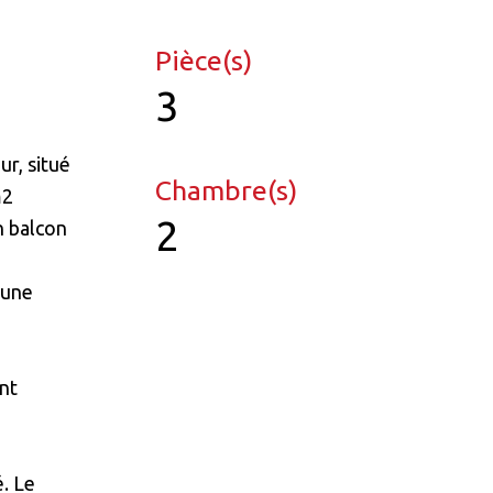
Pièce(s)
3
r, situé
Chambre(s)
m2
2
n balcon
'une
ont
é. Le