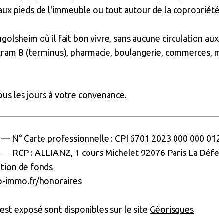
 aux pieds de l'immeuble ou tout autour de la copropriété
ngolsheim où il fait bon vivre, sans aucune circulation au
tram B (terminus), pharmacie, boulangerie, commerces, 
tous les jours à votre convenance.
9
—
N° Carte
professionnelle
:
CPI 6701 2023 000 000 01
e
—
RCP :
ALLIANZ,
1 cours Michelet 92076 Paris La Défe
tion de fonds
to-immo.fr/honoraires
 est exposé sont disponibles sur le site
Géorisques