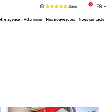
Langue
0
FR
notre agence
actu immo
nos nouveautes
nous contacter