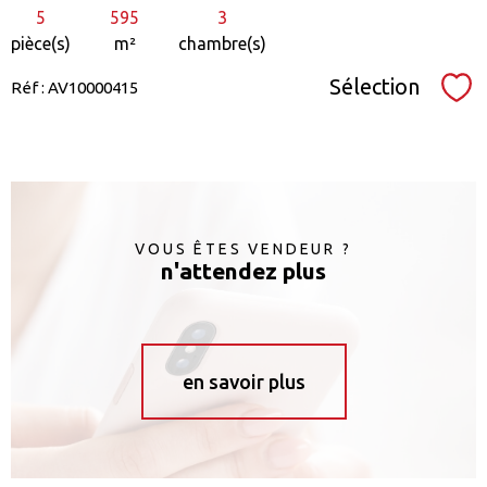
5
595
3
pièce(s)
m²
chambre(s)
Sélection
Réf : AV10000415
Sél
VOUS ÊTES VENDEUR ?
n'attendez plus
en savoir plus