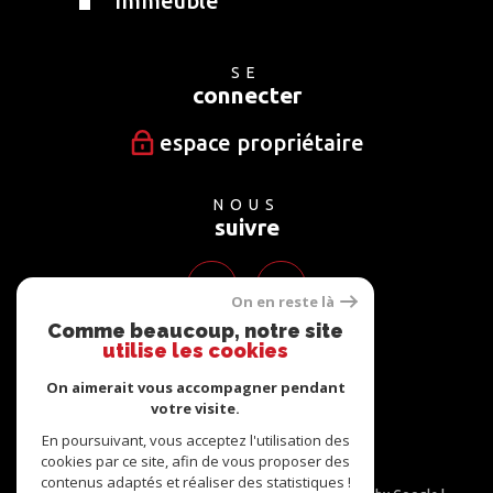
Immeuble
SE
connecter
espace propriétaire
NOUS
suivre
On en reste là
Comme beaucoup, notre site
utilise les cookies
NOUS
adhérons
On aimerait vous accompagner pendant
votre visite.
En poursuivant, vous acceptez l'utilisation des
cookies par ce site, afin de vous proposer des
contenus adaptés et réaliser des statistiques !