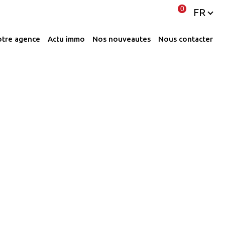
Langue
0
FR
notre agence
actu immo
nos nouveautes
nous contacter