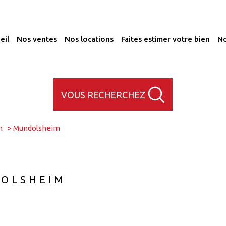
ueil
nos ventes
nos locations
faites estimer votre bien
n
Mundolsheim
DOLSHEIM