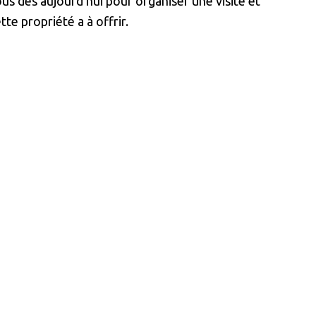
us dès aujourd'hui pour organiser une visite et
e propriété a à offrir.