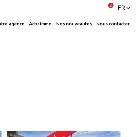
Langue
0
FR
notre agence
actu immo
nos nouveautes
nous contacter