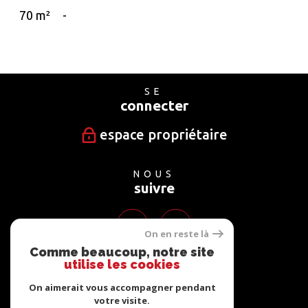
70 m²
-
SE
connecter
espace propriétaire
NOUS
suivre
On en reste là
Comme beaucoup, notre site
utilise les cookies
NOUS
adhérons
On aimerait vous accompagner pendant
votre visite.