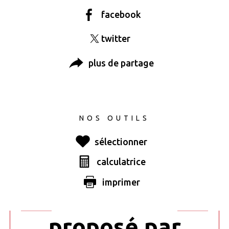
facebook
twitter
plus de partage
NOS OUTILS
sélectionner
calculatrice
Ce bien vous
imprimer
est
proposé par