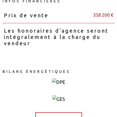
INFOS FINANCIÈRES
358 200 €
Prix de vente
Caractéristiques
Valeurs
Les honoraires d'agence seront
intégralement à la charge du
vendeur
BILANS ÉNERGÉTIQUES