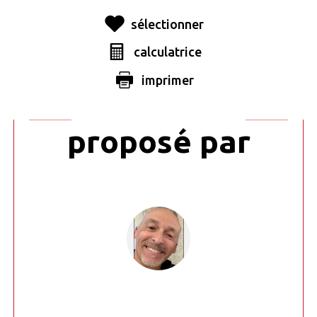
sélectionner
calculatrice
Ce bien vous
imprimer
est
proposé par