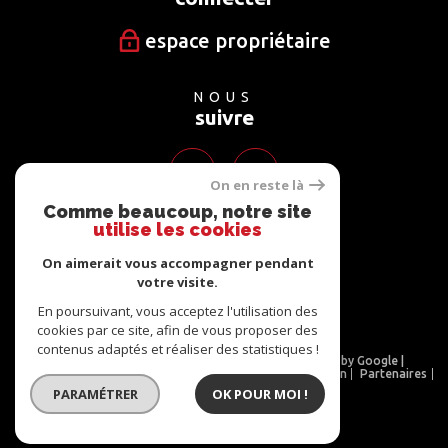
espace propriétaire
NOUS
suivre
On en reste là
Comme beaucoup, notre site
utilise les cookies
NOUS
adhérons
On aimerait vous accompagner pendant
votre visite.
En poursuivant, vous acceptez l'utilisation des
cookies par ce site, afin de vous proposer des
contenus adaptés et réaliser des statistiques !
© 2026 | Tous droits réservés | Traduction powered by Google |
Nos honoraires
Plan du site
Mentions légales
Admin
Partenaires
Politique RGPD
Cookies
PARAMÉTRER
OK POUR MOI !