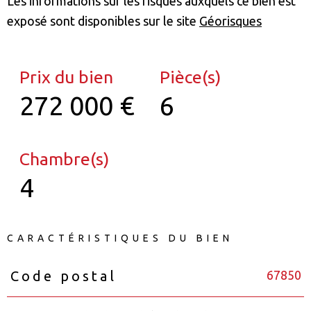
Les informations sur les risques auxquels ce bien est
exposé sont disponibles sur le site
Géorisques
Prix du bien
Pièce(s)
272 000 €
6
Chambre(s)
4
CARACTÉRISTIQUES DU BIEN
67850
Code postal
Caractéristiques
Valeurs