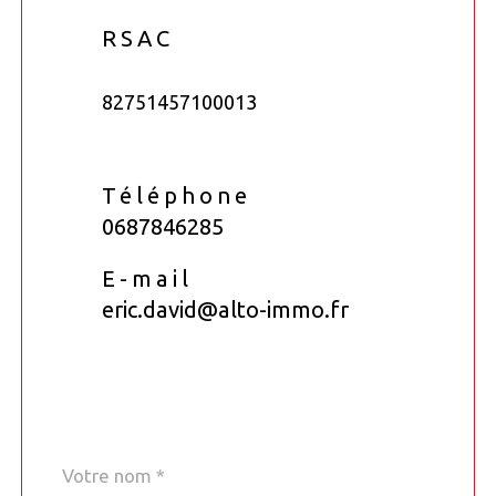
RSAC
82751457100013
Téléphone
0687846285
E-mail
eric.david@alto-immo.fr
Nom
Fieldset
*
par