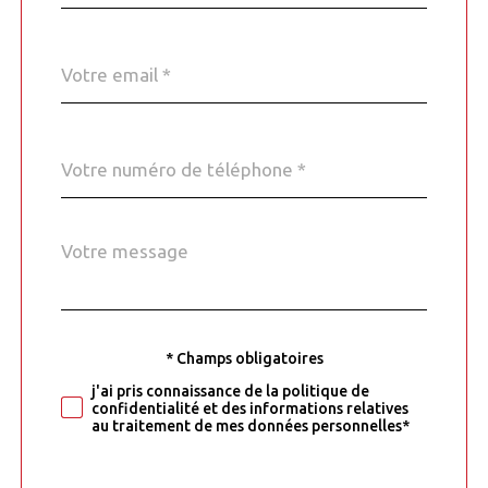
défaut
email
*
Téléphone
*
Message
Fieldset
*
par
défaut
* Champs obligatoires
Validation
j'ai pris connaissance de la politique de
confidentialité et des informations relatives
au traitement de mes données personnelles*
Validation