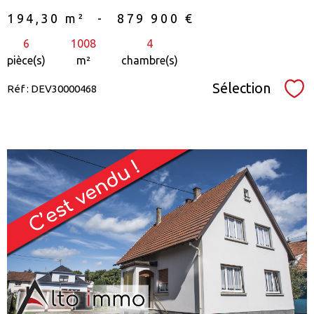
194,30 m²
-
879 900 €
6
1008
4
pièce(s)
m²
chambre(s)
Sélection
Réf : DEV30000468
Sél
voir le
bien