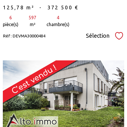
125,78 m²
-
372 500 €
6
597
4
pièce(s)
m²
chambre(s)
Sélection
Réf : DEVMA30000484
Sél
voir le
bien