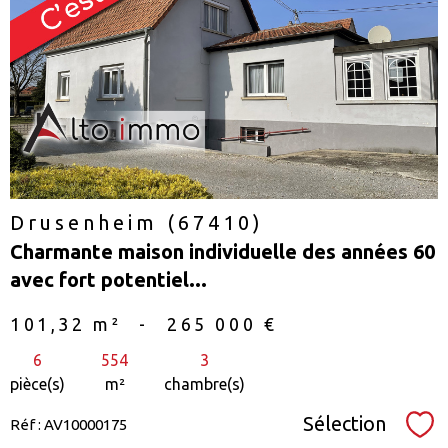
voir le
bien
Drusenheim (67410)
Charmante maison individuelle des années 60
avec fort potentiel...
101,32 m²
-
265 000 €
6
554
3
pièce(s)
m²
chambre(s)
Sélection
Réf : AV10000175
Sél