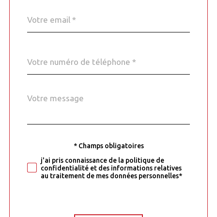
email
*
Téléphone
*
Message
Fieldset
*
par
défaut
* Champs obligatoires
Validation
j'ai pris connaissance de la politique de
confidentialité et des informations relatives
au traitement de mes données personnelles*
Validation