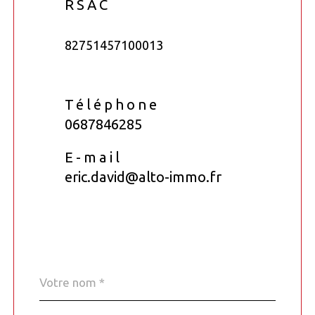
RSAC
82751457100013
Téléphone
0687846285
E-mail
eric.david@alto-immo.fr
Nom
Fieldset
*
par
défaut